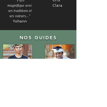
"Pays
en or"
Clara
magnifique avec
ses traditions et
ses valeurs..."
Yohann
NOS GUIDES
Ari
Ketut
REJOIGNEZ NOUS SUR